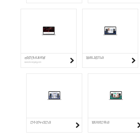
금양인터내셔날
밀레니엄치과
www.keumyang.com
전주온누리안과
윙이비인후과