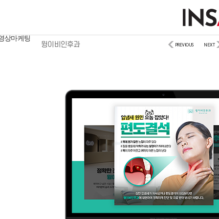
디지털마케팅
사이트/모바일
영상마케팅
윙이비인후과
PREVIOUS
NEXT