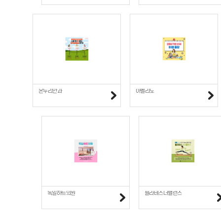
온누리안과
아벨리노
독일하트의원
필라테스더밸런스