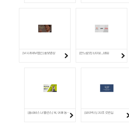
[무지개세무법인] 홍보영상
[한드림넷] 타이포그래피
[필라테스 더 밸런스] 목, 어깨 동증에 효과적인 필라테..
[와이덱스] 30초 컷편집