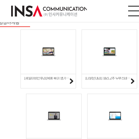
영상마케팅
사이트/모바일
디지털마케팅
영상마케팅
[제일이비인후과]목에 혹이 생기는 이유
[더맑은내과] 꽈리고추 두부스테이크 덮밥