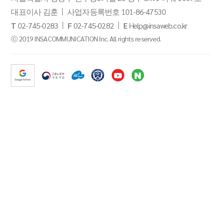
대표이사 김훈
사업자등록번호 101-86-47530
T
02-745-0283
F
02-745-0282
E
Help@insaweb.co.kr
ⓒ 2019 INSACOMMUNICATION Inc. All rights reserved.