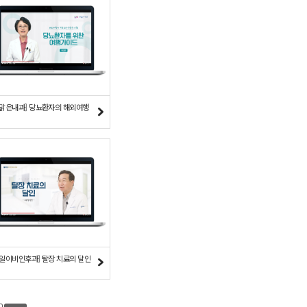
더맑은내과] 당뇨환자의 해외여행
제일이비인후과] 탈장 치료의 달인