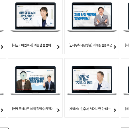
상술
[제일이비인후과] 여름철 물놀이 귓속 질환
[연세무척나은병원] 어깨충돌증후군
[
[연세무척나은병원] 김범수 원장이 간다 - 인공관절수술
[제일이비인후과] 넘어가면 안 되는 구강암의 징후
[