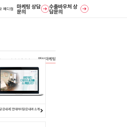
사 메디컴
문의
담문의
영상마케팅
일
디지털마케팅
더맑은내과] 한대석더맑은내과 소개