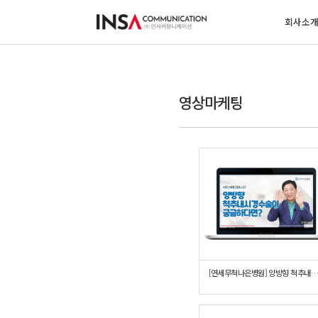
회사소
영상마케팅
[연세무척나은병원] 양방향 척추내시경