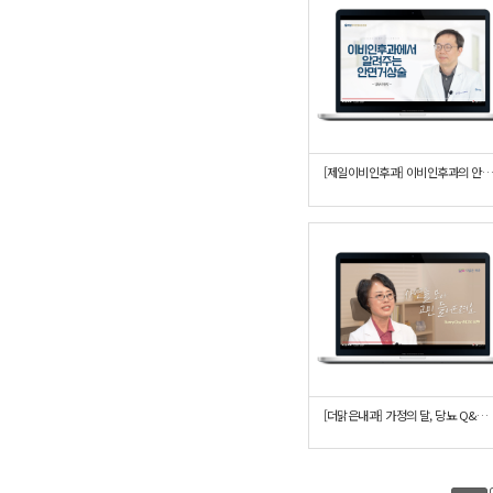
[제일이비인후과] 이비인후과의 안면거
[더맑은내과] 가정의 달, 당뇨 Q&A 라디오