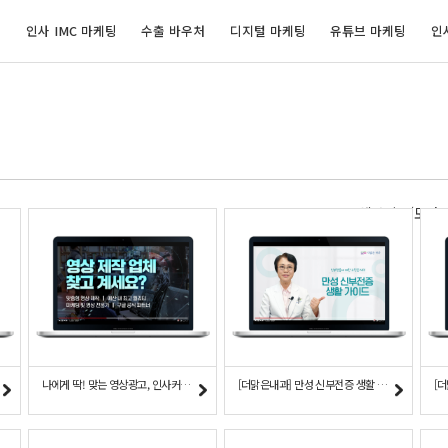
개
인사 IMC 마케팅
수출 바우처
디지털 마케팅
유튜브 마케팅
인
웹사이트/모바
수술
나에게 딱! 맞는 영상광고, 인사커뮤니케이션 소개 영상
[더맑은내과] 만성 신부전증 생활 가이드
[