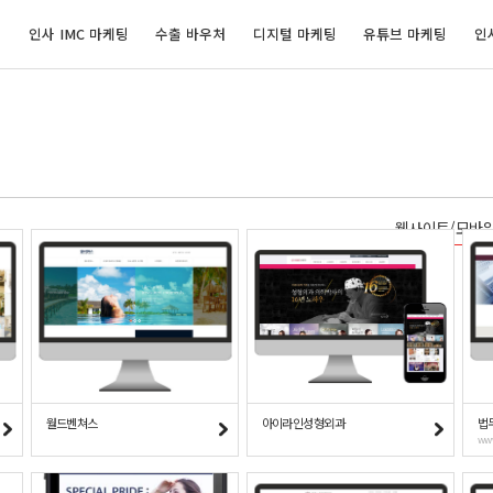
개
인사 IMC 마케팅
수출 바우처
디지털 마케팅
유튜브 마케팅
인
웹사이트/모바
월드벤쳐스
아이라인성형외과
법
www