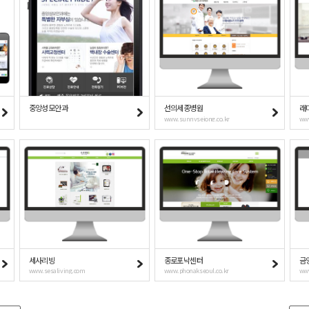
중앙성모안과
선의세종병원
래
www.sunnysejong.co.kr
ww
세사리빙
종로포낙센터
금
www.sesaliving.com
www.phonakseoul.co.kr
www