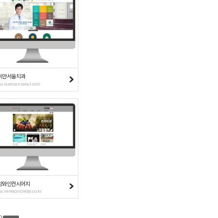
미안서울치과
w.raemianseoul.com
양와인컨시어지
.wineconcierge.co.kr