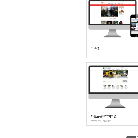
허난성
자유로운전면허학원
www.jayuway.kr