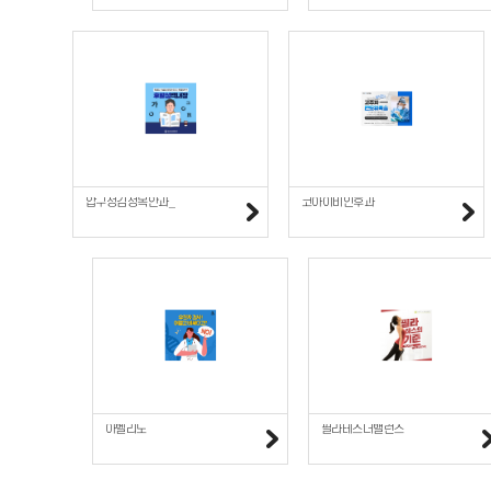
압구정김정목안과_
코아이비인후과
아벨리노
필라테스더밸런스