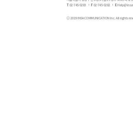
T
02-745-0283
F
02-745-0282
E
Help@insa
ⓒ 2019 INSACOMMUNICATION Inc. All rights res