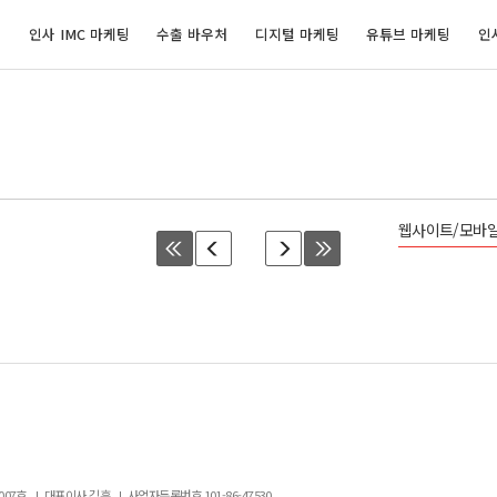
개
인사 IMC 마케팅
수출 바우처
디지털 마케팅
유튜브 마케팅
인
웹사이트/모바
007호
대표이사 김훈
사업자등록번호 101-86-47530