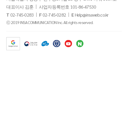
대표이사 김훈
사업자등록번호 101-86-47530
T
02-745-0283
F
02-745-0282
E
Help@insaweb.co.kr
ⓒ 2019 INSACOMMUNICATION Inc. All rights reserved.