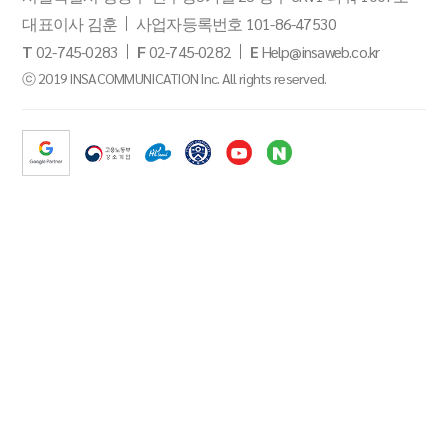
대표이사 김훈
사업자등록번호 101-86-47530
T
02-745-0283
F
02-745-0282
E
Help@insaweb.co.kr
ⓒ 2019 INSACOMMUNICATION Inc. All rights reserved.