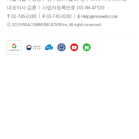
대표이사 김훈
사업자등록번호 101-86-47530
T
02-745-0283
F
02-745-0282
E
Help@insaweb.co.kr
ⓒ 2019 INSACOMMUNICATION Inc. All rights reserved.