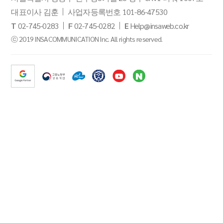
대표이사 김훈
사업자등록번호 101-86-47530
T
02-745-0283
F
02-745-0282
E
Help@insaweb.co.kr
ⓒ 2019 INSACOMMUNICATION Inc. All rights reserved.