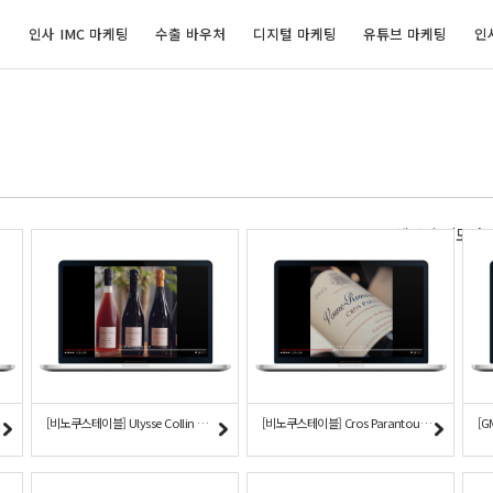
개
인사 IMC 마케팅
수출 바우처
디지털 마케팅
유튜브 마케팅
인
웹사이트/모바
[비노쿠스테이블] Ulysse Collin 샴페인
[비노쿠스테이블] Cros Parantoux 와인
[G