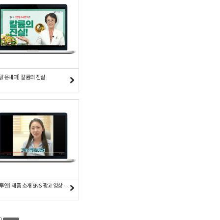
더맑은내과] 칼륨의 진실
[루루안] 제품 소개 SNS 광고 영상 - 여성 청결 편