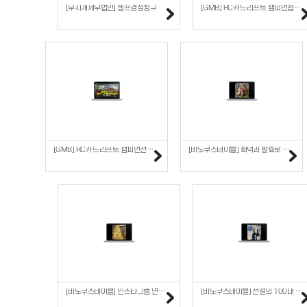
[무지개세무법인] 셀프경정청구
[GMB] RC카 드리프트 챔피언쉽 준결승 경기
[GMB] RC카 드리프트 챔피언전 테스트 주행
[비노쿠스테이블] 화덕과 발효로 담아낸 메뉴 소개
[비노쿠스테이블] 인스타그램 연말 다이닝
[비노쿠스테이블] 전설의 100대 와인 샤또 몽투스