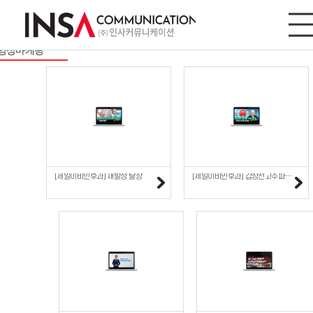
영상마케팅
사이트/모바일
디지털마케팅
영상마케팅
[제일이비인후과] 재발성 탈장
[제일이비인후과] 갑상선고주파절제술