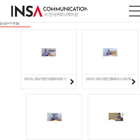
영상마케팅
사이트/모바일
디지털마케팅
영상마케팅
[루르드성모의원] 내몸바로알기 영양코칭
[루르드성모의원] 발레리나 리프팅