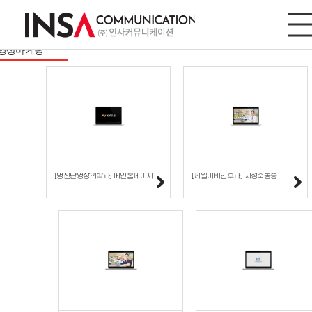
영상마케팅
사이트/모바일
디지털마케팅
영상마케팅
[명진단영상의학과] 메인홈페이지
[제일이비인후과] 치성축농증