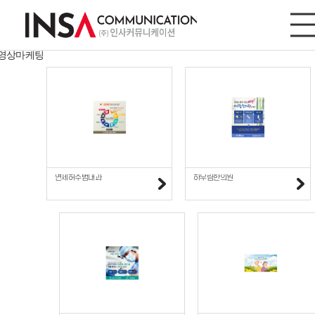
디지털마케팅
디지털마케팅
사이트/모바일
영상마케팅
연세허수범내과
하우림한의원