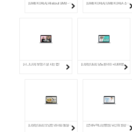
[GMB KOREA] All about GMB - Part..
[GMB KOREA] GMB KOREA 소개영상 - 제1편..
[시그니아] 보청기 잘 사는 법!
[더맑은내과] 당뇨환자의 국내여행
[더맑은내과] 맛강한 레서피 통밀또띠아피자
[연세무척나은병원] 유진희 원장의 첫인사