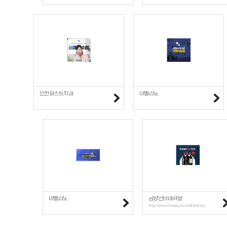
인천퍼스트치과
아벨리노
아벨리노
금양인터내셔날
http://www.keumyang.com/mall/index.ky