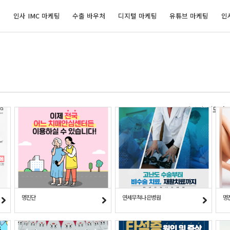
개
인사 IMC 마케팅
수출 바우처
디지털 마케팅
유튜브 마케팅
인
웹사이트/모바
명진단
연세무척나은병원
명