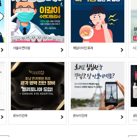
서울수면의원
제일이비인후과
시
온누리안과
온누리안과
금