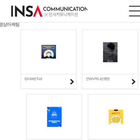
디지털마케팅
디지털마케팅
사이트/모바일
영상마케팅
양지바른치과
연세무척나은병원